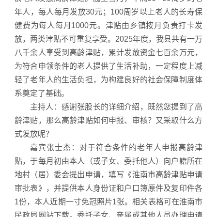
年人，每人每月发放30元；100周岁以上老人的长寿保
健费为每人每月1000元。津贴由乡镇按月负责打卡发
放，两类津贴不可重复享受。2025年度，我县共有一万
八千余人享受到高龄津贴，累计发放资金七百余万元，
为符合申领条件的老人提供了生活补助，一定程度上减
轻了老年人的生活负担，为构建良好的社会保障制度体
系奠定了基础。
主持人：感谢张股长的详细介绍，既然您提到了高
龄津贴，那么高龄津贴如何申报、审核？又采取什么方
式发放呢？
嘉宾张士杰：对于符合条件的老年人申报高龄津
贴，于每月初由本人（或子女、委托他人）向户籍所在
地村（居）委会提出申请，填写《淮南市高龄津贴申请
审批表》，并提供本人身份证和户口簿原件及复印件各
1份，本人近期一寸免冠照片1张。相关表格可在淮南市
民政局网站下载。委托子女、亲属或其他人员办理申请