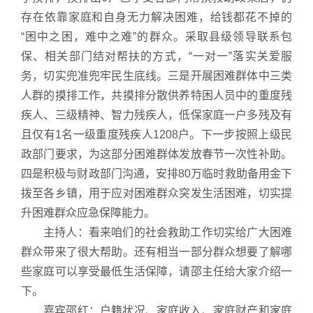
存在依靠家庭和自身无力解决困难，给钱都花不掉的
“困中之困，难中之难”的群众。采取县级领导联系包
保、相关部门结对帮扶的方式，“一对一”落实关爱服
务，切实兜准兜牢民生底线。三是开展困难群体中三类
人群的摸排工作，共摸排分散供养特困人员中的重度残
疾人、三级精神、智力残疾人，低保家庭一户多残及有
且仅有1名一级重度残疾人1208户。下一步按照上级民
政部门要求，为这部分困难群体发放春节一次性补助。
四是积极与财政部门沟通，安排80万临时救助备用金下
拨至各乡镇，用于应对困难群众突发生活困难，切实提
升困难群众应急保障能力。
主持人：看来咱们的社会救助工作切实给广大困难
群众带来了很大帮助。还有相当一部分群众想要了解哪
些家庭可以享受最低生活保障，请邵主任给大家介绍一
下。
嘉宾邵红：户籍状况、家庭收入、家庭财产和家庭