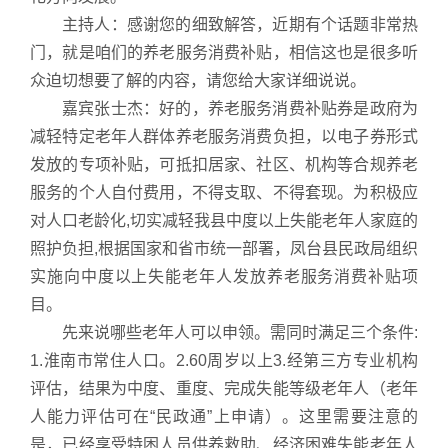
主持人：感谢您的细致解答，近期有个话题非常热
门，就是咱们的养老服务消费补贴，相信这也是很多听
众迫切想要了解的内容，请您给大家详细说说。
嘉宾张士杰：好的，养老服务消费补贴券是政府为
减轻特定老年人群体养老服务消费负担，以电子券形式
发放的专项补贴，可抵扣居家、社区、机构等合规养老
服务的个人自付费用，不得支取、不得套现。为积极应
对人口老龄化,切实减轻我县中度以上失能老年人家庭的
照护负担,根据国家和省市统一部署，凤台县民政局组织
实施向中度以上失能老年人发放养老服务消费补贴项
目。
先来说哪些老年人可以申领。需同时满足三个条件:
1.淮南市常住人口。2.60周岁以上3.经第三方专业机构
评估，结果为中度、重度、完成失能等级老年人（老年
人能力评估可在“民政通”上申请）。这里需要注意的
是，已经享受特困人员供养救助、经济困难失能老年人