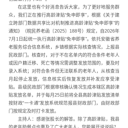
在这里也有个好消息告诉大家，为了更好地服务群
众，我们正在推行高龄津贴“免申即享”，根据《关于建
立跨部门数据共享比对机制推进高龄津贴“免申即享”的
通知》（皖民养老函〔2025〕188号）规定，自2026年
7月1日起统一执行高龄津贴“免申即享”。依托安徽省养
老服务综合信息系统，乡镇根据实际核查情况，上报县
民政部门。核查时，对于不在名单内的符合条件老年人
或因户籍迁移、死亡等情况需调整发放范围的，要及时
录入系统；对符合条件但无法联系的老年人，从核查当
月起停止发放，信息核实后恢复发放并补发应享受津
贴。县级民政部门根据审核确认情况生成本辖区高龄津
贴发放名单，并于每月25日前将全县高龄津贴发放清单
按财政“一卡通”发放系统规范报县财政部门，由财政部
门按规定及时打卡发放。
主持人：感谢张股长的解答。除了高龄津贴，我县
的老年助餐点也惠及了广大老年人，您能展开说说吗？