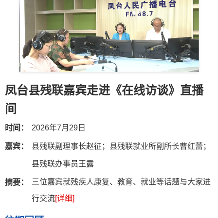
凤台县残联嘉宾走进《在线访谈》直播
间
时间：
2026年7月29日
嘉宾：
县残联副理事长赵征；县残联就业所副所长曹红蕾；
县残联办事员王露
三位嘉宾就残疾人康复、教育、就业等话题与大家进
摘要：
行交流
[详细]