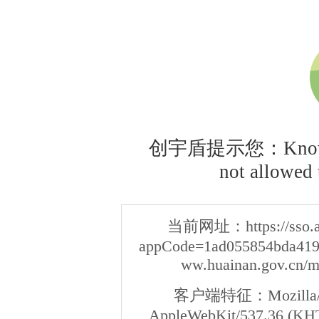
创宇盾提示您：Knownsec
not allowed t
当前网址：
https://sso
appCode=1ad055854bda4192
ww.huainan.gov.cn/m
客户端特征：
Mozilla/
AppleWebKit/537.36 (KHT