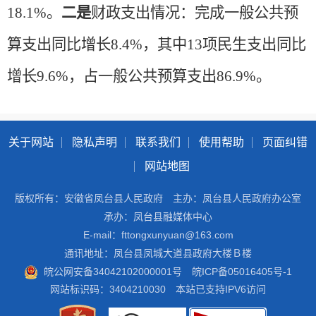
18.1%。
二是
财政
支出情况：完成一般公共预
算支出同比增长
8.4%，其中13项民生支出同比
增长9.6%，占一般公共预算支出86.9%。
关于网站
隐私声明
联系我们
使用帮助
页面纠错
网站地图
版权所有：安徽省凤台县人民政府
主办：凤台县人民政府办公室
承办：凤台县融媒体中心
E-mail：fttongxunyuan@163.com
通讯地址：凤台县凤城大道县政府大楼Ｂ楼
皖公网安备34042102000001号
皖ICP备05016405号-1
网站标识码：3404210030
本站已支持IPV6访问