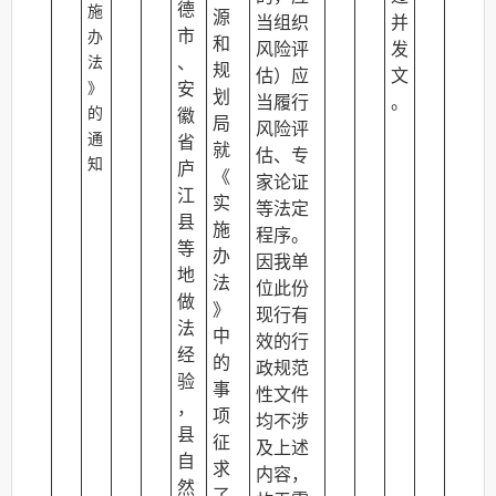
德
施
源
当组织
并
市
办
和
风险评
发
、
法
规
估）应
文
》
安
划
当履行
。
的
徽
局
风险评
通
省
就
估、专
知
庐
《
家论证
江
实
等法定
县
施
程序。
等
办
因我单
地
法
位此份
做
》
现行有
法
中
效的行
经
的
政规范
验
事
性文件
，
项
均不涉
县
征
及上述
自
求
内容，
然
了