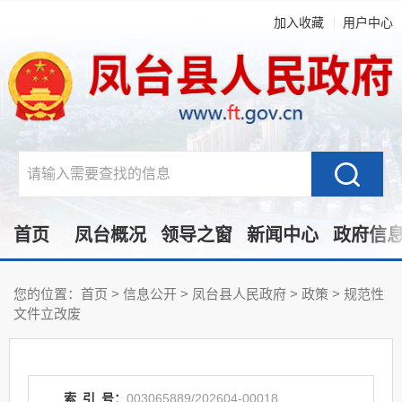
加入收藏
用户中心
首页
凤台概况
领导之窗
新闻中心
政府信
您的位置：
首页
>
信息公开
> 凤台县人民政府
>
政策
>
规范性
文件立改废
索
引
号：
003065889/202604-00018