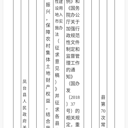
例》和
性建
振
《国务
设用
兴
地入
院办公
，
市实
厅关于
保
施办
加强行
障
法
政规范
农
（
性文件
村
征
制定和
集
求
监督管
体
意
理工作
土
见
的通
地
稿
知》
财
凤
）
（国办
产
台
》
发
权
县
并
〔
2018
县
益
人
征
〕37
第
，
民
求
号）的
70
结
政
各
相关规
次
府
合
县
定，重
常
关