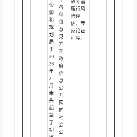
故无需
资
各
履行风
源
单
险评
和
位
估、专
规
意
家论证
划
见
程序。
局
并
于
在
20
政
26
府
年
信
2
息
月
公
牵
开
头
网
起
向
草
社
了
会
初
公