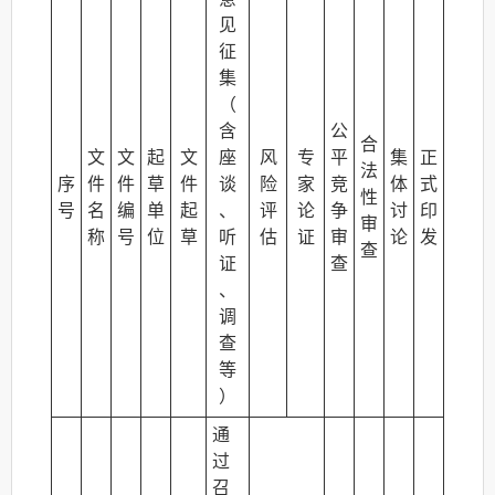
见
征
集
（
含
公
合
文
文
起
文
座
风
专
平
集
正
法
序
件
件
草
件
谈
险
家
竞
体
式
性
号
名
编
单
起
、
评
论
争
讨
印
审
称
号
位
草
听
估
证
审
论
发
查
证
查
、
调
查
等
）
通
过
召