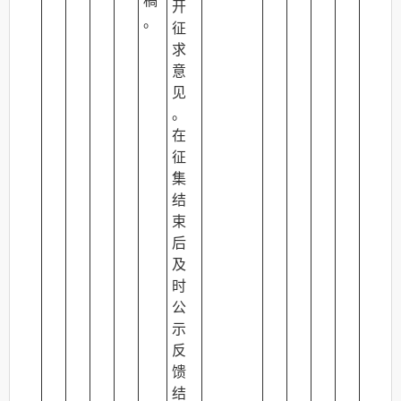
稿
开
。
征
求
意
见
。
在
征
集
结
束
后
及
时
公
示
反
馈
结