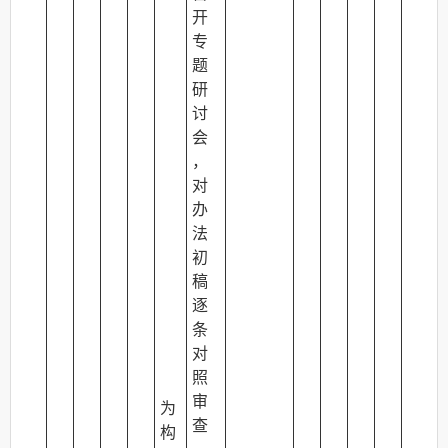
开
专
题
研
讨
会
，
对
办
法
初
稿
逐
条
对
照
审
为
查
构