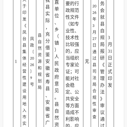
我
直
要的行
务
于
20
县
单
政规范
会
印
26
实
位
性文件
就
发
年
际
、
（如专
县
《
3
，
乡
业性、
自
凤
月
充
县
（
技术性
规
3
台
凤
27
分
自
镇
比较强
局
月
县
政
日
借
然
）
的，应
报
31
集
〔
通
鉴
资
人
当组织
研
日
体
过
20
1
安
无
源
民
专家论
《
正
经
县
26
和
徽
政
营
〕
证；可
司
管
式
规
省
府
性
法
9
能对社
理
印
划
寿
意
建
号
局
会稳
办
发
局
县
见
设
合
定、公
法
、
。
用
规
共安全
》
安
地
县
性
等方面
审
徽
入
审
自
造成不
议
省
市
查
然
利影响
通
广
实
资
的，应
过