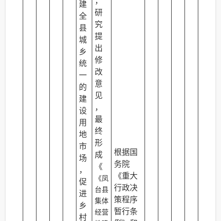
，
建
研
全
究
县
提
城
出
乡
修
统
改
一
意
的
见
建
，
设
最
用
终
地
形
市
根据国
成
场
务院
《
，
《重大
《凤
促
行政决
台县
进
策程序
集体
乡
暂行条
经营
村