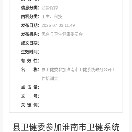
信息分类：
监督保障
内容分类：
卫生、科技
发布日期：
2025-07-03 11:49
发布机构：
凤台县卫生健康委员会
成文日期：
生效时间：
有
效
性：
名
称：
县卫健委参加淮南市卫健系统政务公开工
作培训会
点
击
量：
文
号：
关
键
词：
县卫健委参加淮南市卫健系统