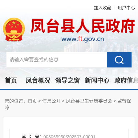
加入收藏
用户中心
首页
凤台概况
领导之窗
新闻中心
政府信
您的位置：
首页
>
信息公开
> 凤台县卫生健康委员会
>
监督保
障
索
引
号：
003065950/202507-00001