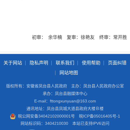
初审： 余华楠 复审：徐艳友 终审：常开胜
关于网站
隐私声明
联系我们
使用帮助
页面纠错
网站地图
版权所有：安徽省凤台县人民政府
主办：凤台县人民政府办公室
承办：凤台县融媒体中心
E-mail：fttongxunyuan@163.com
通讯地址：凤台县凤城大道县政府大楼Ｂ楼
皖公网安备34042102000001号
皖ICP备05016405号-1
网站标识码：3404210030
本站已支持IPV6访问