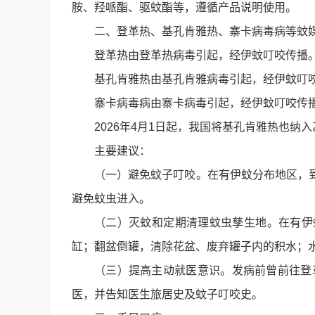
胺、羟哌酯、驱蚊酯等，遵循产品说明使用。
二、登革热、基孔肯雅热、寨卡病毒病等蚊
登革热由登革热病毒引起，经伊蚊叮咬传播
基孔肯雅热由基孔肯雅病毒引起，经伊蚊叮
寨卡病毒病由寨卡病毒引起，经伊蚊叮咬传
2026年4月1日起，我国将基孔肯雅热也纳
主要建议：
（一）避免蚊子叮咬。在有伊蚊分布地区，
避免蚊虫进入。
（二）灭蚊和定期清理蚊虫孳生地。在有伊
缸；翻盆倒罐，清除花盆、废弃罐子内的积水；
（三）提高主动就医意识。发病前曾前往登
医，并告知医生旅居史及蚊子叮咬史。