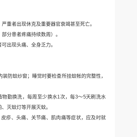
，严重者出现休克及重要器官衰竭甚至死亡。
，部分患者疼痛持续数周）。
者可出现头痛、全身乏力。
内装防蚊纱窗；睡觉时要检查所挂蚊帐的完整性，
物勤换洗，每周至少换水1次，每3～5天刷洗水
拍、灭蚊灯等开展灭蚊。
、皮疹、头痛、关节痛、肌肉痛等症状，应及时就