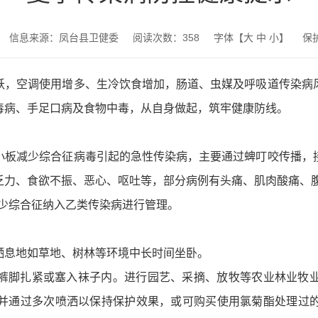
信息来源：凤台县卫健委
阅读次数：
358
字体【
大
中
小
】
保
跃，空调使用增多、生冷饮食增加，肠道、虫媒及呼吸道传染病
毒病、手足口病及食物中毒，从自身做起，筑牢健康防线。
小板减少综合征病毒引起的急性传染病，主要通过蜱叮咬传播，
乏力、食欲不振、恶心、呕吐等，部分病例有头痛、肌肉酸痛、
减少综合征纳入乙类传染病进行管理。
栖息地如草地、树林等环境中长时间坐卧。
裤脚扎紧或塞入袜子内。进行园艺、采摘、放牧等农业林业牧
并通过多次喷洒以保持保护效果，或可购买使用氯菊酯处理过