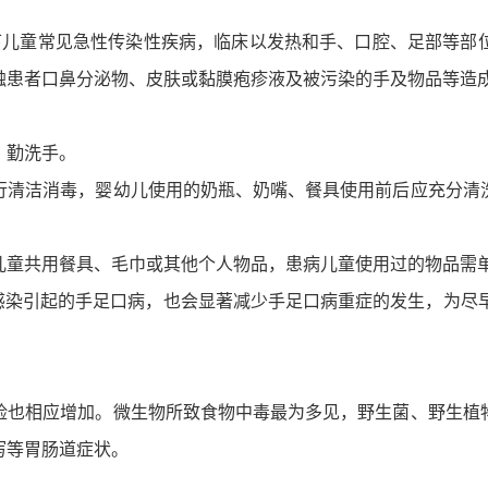
下儿童常见急性传染性疾病，临床以发热和手、口腔、足部等部
触患者口鼻分泌物、皮肤或黏膜疱疹液及被污染的手及物品等造
，勤洗手。
行清洁消毒，婴幼儿使用的奶瓶、奶嘴、餐具使用前后应充分清
儿童共用餐具、毛巾或其他个人物品，患病儿童使用过的物品需
A71感染引起的手足口病，也会显著减少手足口病重症的发生，为
险也相应增加。微生物所致食物中毒最为多见，野生菌、野生植
泻等胃肠道症状。