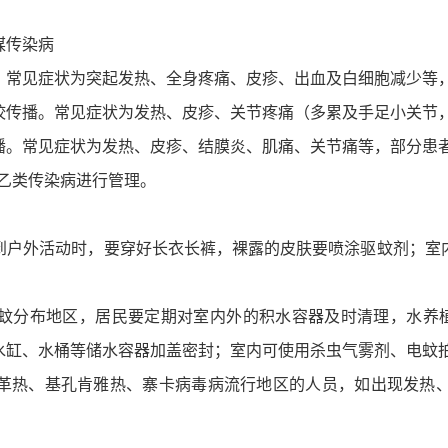
媒传染病
。常见症状为突起发热、全身疼痛、皮疹、出血及白细胞减少等
咬传播。常见症状为发热、皮疹、关节疼痛（多累及手足小关节
播。常见症状为发热、皮疹、结膜炎、肌痛、关节痛等，部分患
入乙类传染病进行管理。
到户外活动时，要穿好长衣长裤，裸露的皮肤要喷涂驱蚊剂；室
蚊分布地区，居民要定期对室内外的积水容器及时清理，水养植
水缸、水桶等储水容器加盖密封；室内可使用杀虫气雾剂、电蚊
革热、基孔肯雅热、寨卡病毒病流行地区的人员，如出现发热