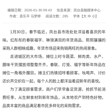
编辑日期：2026-01-30 09:43
信息来源：凤台县融媒体中心
作者：袁乐平 马梦婷
阅读次数：
285
字体【
大
中
小
】
1月30日，春节临近，凤台县市场处处洋溢着喜庆的年
味。红彤彤的春联福字、琳琅满目的年货商品、熙熙攘攘的
采购人群相映成趣，年货市场迎来购销两旺的热闹景象。
走进城区的大市场，摊位上时令蔬菜、鲜肉类、水产、
腊味干货摆放得整整齐齐，春联、灯笼、福字等新年饰品在
摊位一角格外醒目。摊主们热情招呼着顾客，吆喝声、讨价
还价声交织在一起，每个人的脸上都洋溢着迎新年的喜悦。
为了满足顾客需求，商户们早早备足货源，抢抓节前消
费旺季，从生鲜食材到新年饰品，从本地农产到特色好物，
品类丰富的商品满足着市民多样化的采购需求。