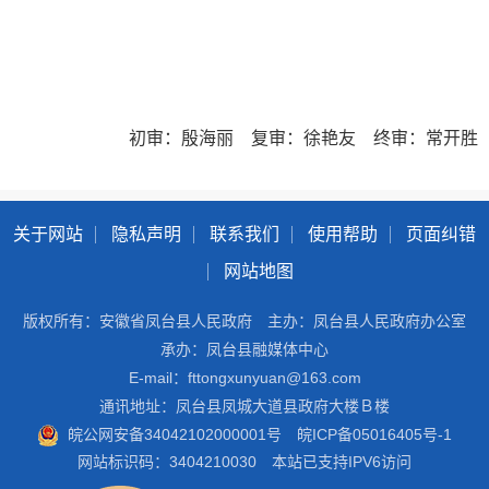
初审：殷海丽 复审：徐艳友 终审：常开胜
关于网站
隐私声明
联系我们
使用帮助
页面纠错
网站地图
版权所有：安徽省凤台县人民政府
主办：凤台县人民政府办公室
承办：凤台县融媒体中心
E-mail：fttongxunyuan@163.com
通讯地址：凤台县凤城大道县政府大楼Ｂ楼
皖公网安备34042102000001号
皖ICP备05016405号-1
网站标识码：3404210030
本站已支持IPV6访问