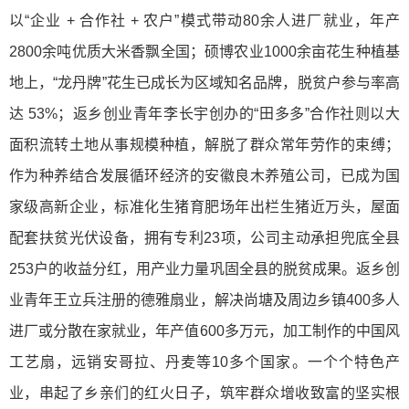
以“企业 + 合作社 + 农户”模式带动80余人进厂就业，年产
2800余吨优质大米香飘全国；硕博农业1000余亩花生种植基
地上，“龙丹牌”花生已成长为区域知名品牌，脱贫户参与率高
达 53%；返乡创业青年李长宇创办的“田多多”合作社则以大
面积流转土地从事规模种植，解脱了群众常年劳作的束缚；
作为种养结合发展循环经济的安徽良木养殖公司，已成为国
家级高新企业，标准化生猪育肥场年出栏生猪近万头，屋面
配套扶贫光伏设备，拥有专利23项，公司主动承担兜底全县
253户的收益分红，用产业力量巩固全县的脱贫成果。返乡创
业青年王立兵注册的德雅扇业，解决尚塘及周边乡镇400多人
进厂或分散在家就业，年产值600多万元，加工制作的中国风
工艺扇，远销安哥拉、丹麦等10多个国家。一个个特色产
业，串起了乡亲们的红火日子，筑牢群众增收致富的坚实根