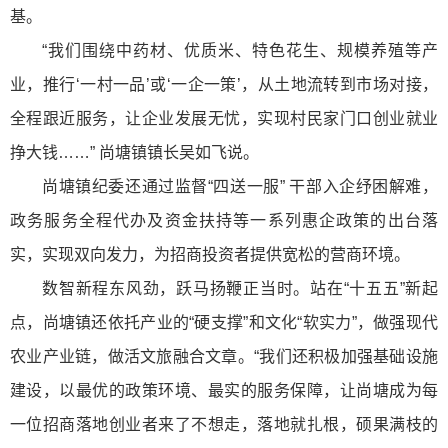
基。
“我们围绕中药材、优质米、特色花生、规模养殖等产
业，推行‘一村一品’或‘一企一策’，从土地流转到市场对接，
全程跟近服务，让企业发展无忧，实现村民家门口创业就业
挣大钱……” 尚塘镇镇长吴如飞说。
尚塘镇纪委还通过监督“四送一服” 干部入企纾困解难，
政务服务全程代办及资金扶持等一系列惠企政策的出台落
实，实现双向发力，为招商投资者提供宽松的营商环境。
数智新程东风劲，跃马扬鞭正当时。站在“十五五”新起
点，尚塘镇还依托产业的“硬支撑”和文化“软实力”，做强现代
农业产业链，做活文旅融合文章。“我们还积极加强基础设施
建设，以最优的政策环境、最实的服务保障，让尚塘成为每
一位招商落地创业者来了不想走，落地就扎根，硕果满枝的