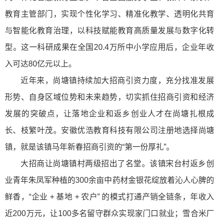
教育主管部门，实现个性化学习、精准化教学、透明化共育
与智能化教育治理，以科技赋能教育高质量发展与数字化转
型。这一科研成果在全国20.4万所中小学应用后，企业年收
入可达80亿元以上。
近年来，尚塘镇持续加大招商引资力度，充分找准发展
形势、自身区域位势和未来趋势，切实抓住招商引资和经济
发展的突破点，让落地企业和返乡创业人才在尚塘扎根成
长、枝繁叶茂。安徽优浩教育科技有限公司注册地选择尚塘
镇，就是该镇马年新春招商引资的“第一份厚礼”。
大招商让尚塘镇村两级招出了名堂。该镇宋台村返乡创
业青年朱凤军种植的300余亩中药材金银花绽放着沁人心脾的
鲜香，“企业 + 基地 + 农户” 的模式打通产销全链条，年收入
近200万元，让100多名留守群众实现家门口就业；雪合米厂