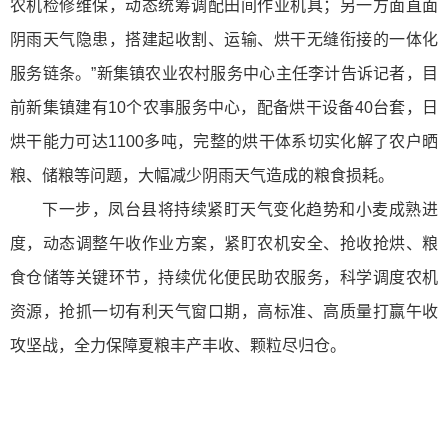
农机检修维保，动态统筹调配田间作业机具；另一方面直面
阴雨天气隐患，搭建起收割、运输、烘干无缝衔接的一体化
服务链条。”新集镇农业农村服务中心主任李计告诉记者，目
前新集镇建有10个农事服务中心，配备烘干设备40台套，日
烘干能力可达1100多吨，完整的烘干体系切实化解了农户晒
粮、储粮等问题，大幅减少阴雨天气造成的粮食损耗。
下一步，凤台县将持续紧盯天气变化趋势和小麦成熟进
度，动态调整午收作业方案，紧盯农机安全、抢收抢烘、粮
食仓储等关键环节，持续优化便民助农服务，科学调度农机
资源，抢抓一切有利天气窗口期，高标准、高质量打赢午收
攻坚战，全力保障夏粮丰产丰收、颗粒尽归仓。