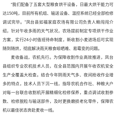
“我们配备了五套大型粮食烘干设备，日最大烘干能力可
达150吨，目前所有机组、输送设备、温控系统已经全部检修
调试完毕。”凤台县如福家庭农场有限公司负责人鲍闯闯介
绍，针对午收多雨的天气状况，农场提前制定专项烘干作业
方案，实行24小时值班待命制度，新收割小麦进场后可实现
随到随烘，彻底解决雨天粮食晾晒难、易霉变的问题。
麦收备战，农机先行。为保障收割作业高效推进，凤台
县组织专业农机技术人员，在全县范围内开展午收农机安全
生产全覆盖大检查。结合今年阴雨天气多、夜间抢收作业增
多的特点，技术人员下沉一线，指导农机合作社、种粮大户
对每一台联合收割机开展精细化检修保养，重点调试收割参
数、检修脱粒与输送部件，及时更换磨损老化零件，保障农
机以最佳状态奔赴麦收一线。