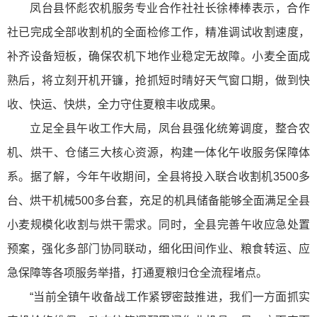
凤台县怀彪农机服务专业合作社社长徐棒棒表示，合作
社已完成全部收割机的全面检修工作，精准调试收割速度，
补齐设备短板，确保农机下地作业稳定无故障。小麦全面成
熟后，将立刻开机开镰，抢抓短时晴好天气窗口期，做到快
收、快运、快烘，全力守住夏粮丰收成果。
立足全县午收工作大局，凤台县强化统筹调度，整合农
机、烘干、仓储三大核心资源，构建一体化午收服务保障体
系。据了解，今年午收期间，全县将投入联合收割机3500多
台、烘干机械500多台套，充足的机具储备能够全面满足全县
小麦规模化收割与烘干需求。同时，全县完善午收应急处置
预案，强化多部门协同联动，细化田间作业、粮食转运、应
急保障等各项服务举措，打通夏粮归仓全流程堵点。
“当前全镇午收备战工作紧锣密鼓推进，我们一方面抓实