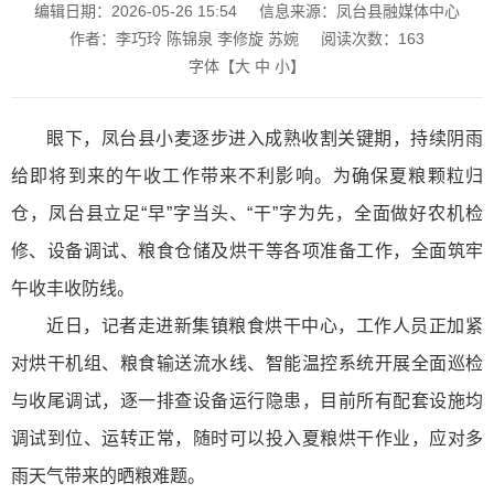
编辑日期：2026-05-26 15:54
信息来源：凤台县融媒体中心
作者：李巧玲 陈锦泉 李修旋 苏婉
阅读次数：
163
字体【
大
中
小
】
眼下，凤台县小麦逐步进入成熟收割关键期，持续阴雨
给即将到来的午收工作带来不利影响。为确保夏粮颗粒归
仓，凤台县立足“早”字当头、“干”字为先，全面做好农机检
修、设备调试、粮食仓储及烘干等各项准备工作，全面筑牢
午收丰收防线。
近日，记者走进新集镇粮食烘干中心，工作人员正加紧
对烘干机组、粮食输送流水线、智能温控系统开展全面巡检
与收尾调试，逐一排查设备运行隐患，目前所有配套设施均
调试到位、运转正常，随时可以投入夏粮烘干作业，应对多
雨天气带来的晒粮难题。