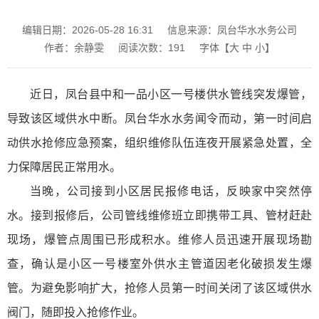
编辑日期：2026-05-28 16:31
信息来源：凤台华水水务公司
作者：余静雯
阅读次数：
191
字体【
大
中
小
】
近日，凤台县中和一品小区一号楼供水管线突发爆管，
导致该区域供水中断。凤台华水水务闻令而动，第一时间启
动供水抢修应急预案，组织维修队伍连夜开展紧急处置，全
力保障居民正常用水。
当晚，公司接到小区居民报修电话，反映家中突然停
水。接到报修后，公司管线维修班立即携带工具、管材赶赴
现场，爆管点周围已形成积水。维修人员迅速开展现场勘
查，确认是小区一号楼室外供水主管道因老化破损发生爆
管。为避免影响扩大，抢修人员第一时间关闭了该区域供水
阀门，随即投入抢修作业。