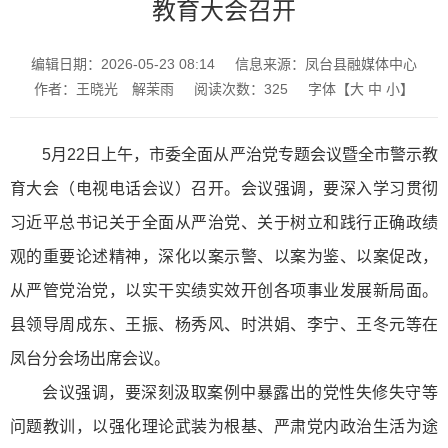
教育大会召开
编辑日期：2026-05-23 08:14
信息来源：凤台县融媒体中心
作者：王晓光 解茉雨
阅读次数：
325
字体【
大
中
小
】
5月22日上午，市委全面从严治党专题会议暨全市警示教
育大会（电视电话会议）召开。会议强调，要深入学习贯彻
习近平总书记关于全面从严治党、关于树立和践行正确政绩
观的重要论述精神，深化以案示警、以案为鉴、以案促改，
从严管党治党，以实干实绩实效开创各项事业发展新局面。
县领导周成东、王振、杨秀风、时洪娟、李宁、王冬元等在
凤台分会场出席会议。
会议强调，要深刻汲取案例中暴露出的党性失修失守等
问题教训，以强化理论武装为根基、严肃党内政治生活为途