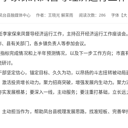
凤台县融媒体中心
作者：王晓光 解茉雨
阅读次数：
286
字体【
大
主任李家保来凤督导经济运行工作，主持召开经济运行工作座谈会
市、县有关部门，各乡镇负责人等参加会议。
经济指标完成情况和上半年预测情况，以及下一步工作方向；市直
流研讨。
干部坚定信心，锚定目标、久久为功，以昂扬的斗志扭转被动局
，激活投资增长动力。聚力招商突破，增强发展内生动力。聚力
夯实发展根基；要深入一线，主动服务；要注重打基础，立长远
。
，主动担当作为，帮助凤台县梳理发展思路，找准短板、完善举