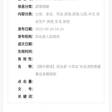
信息分类：
政策图解
内容分类：
公安、安全、司法,其他,其他,公民,中文,安
全生产,其他,生活,其他
发布日期：
2022-05-20 16:16
发布机构：
凤台县人民政府
成文日期：
生效时间：
有
效
性：
名
称：
【图片解读】凤台县“十四五”社会消防救援
事业发展规划
点
击
量：
文
号：
关
键
词：