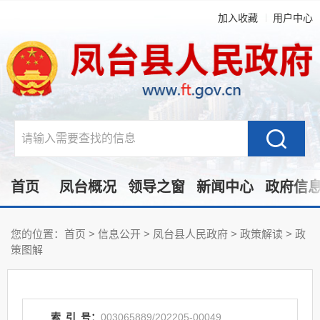
加入收藏
用户中心
首页
凤台概况
领导之窗
新闻中心
政府信
您的位置：
首页
>
信息公开
> 凤台县人民政府
>
政策解读
>
政
策图解
索
引
号：
003065889/202205-00049