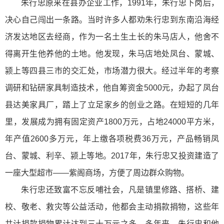
朱行忠原来在县办企业工作，1991年，朱行忠下岗后，
决心自己闯出一条路。当时许多人都劝朱行忠到东南沿海经
济发达地区去经商，作为一名土生土长的朱马店人，他舍不
得离开生他养他的土地。他发现，朱马店地处凤台、蒙城、
颍上等四县三市的交汇处，市场潜力很大。经过半年的考察
调研和钻研家具制造技术，他自筹资金5000元，办起了凤台
县达美家具厂，踏上了立足家乡的创业之路。在短短的几年
里，发展成为拥有固定资产1800万元，占地24000平方米，
年产值2600多万元，年上缴各项税费36万元，产品畅销凤
台、蒙城、利辛、颍上等地。2017年，朱行忠又投资建造了
一座大型超市——紫阁商场，方便了周边群众购物。
朱行忠还致富不忘反哺社会，凡是镇里修路、搭桥、建
校、敬老、救灾等公益活动，他都会主动捐款捐物，这些年
共计捐款捐物累计达到三十万元之多。多年来，朱行忠和他