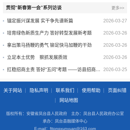
贯彻“新春第一会”系列访谈
更多>>
锚定振兴谋发展 实干争先谱新篇
2026-03-27
培育绿色新质生产力 答好转型发展新考题
2026-03-26
拿出策马扬鞭的勇气 铆足快马加鞭的干劲
2026-03-26
立足本土优势 狠抓发展质效
2026-03-26
扛稳招商主责 答好“五问”考题 ——访县招商服务中心党组书记、主任童文
2026-03-25
关于网站
隐私声明
联系我们
使用帮助
页面纠错
网站地图
版权所有：安徽省凤台县人民政府
主办：凤台县人民政府办公室
承办：凤台县融媒体中心
E-mail：fttongxunyuan@163.com