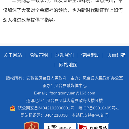
与会同志一致认为，此次宣讲主题鲜明、重点突出，不
仅加深了大家对全会精神的领悟，也为新时代新征程上如何
深入推进改革提供了指导。
关于网站
隐私声明
联系我们
使用帮助
页面纠错
网站地图
版权所有：安徽省凤台县人民政府
主办：凤台县人民政府办公室
承办：凤台县融媒体中心
E-mail：fttongxunyuan@163.com
通讯地址：凤台县凤城大道县政府大楼Ｂ楼
皖公网安备34042102000001号
皖ICP备05016405号-1
网站标识码：3404210030
本站已支持IPV6访问