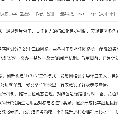
息来源：李冲回族乡
作者：魏珊
阅读次数：
269
字体【
大
中
小
】
式，通过划片包干、责任到人的精细化管护机制，实现辖区多条
辖区划分为23个三级网格，由各村干部担任网格长，配备23
成“发现—交办—整改—反馈”的闭环机制。截至目前，已累计
，创新构建“1+3+N”工作模式，发动网格长引导环卫工人、
死角60余处，修剪杂草10公里，有效激发了群众参与热情。
运行机制，推行三色动态管理，对绿色达标路段每周一查、黄色
“积分”兑换生活用品对参与者进行奖励，逐步形成比学赶超良
绿化养护、路灯维护等领域，不断提升乡村治理精细化水平，让网