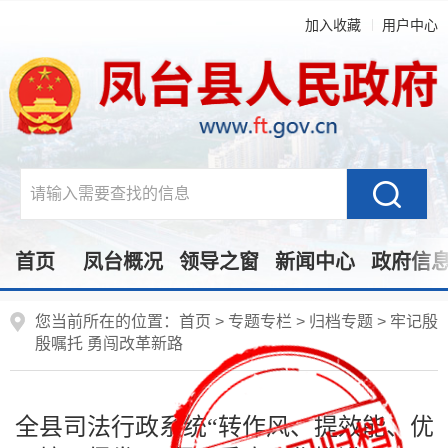
加入收藏
用户中心
首页
凤台概况
领导之窗
新闻中心
政府信
您当前所在的位置：
首页
>
专题专栏
>
归档专题
>
牢记殷
殷嘱托 勇闯改革新路
全县司法行政系统“转作风、提效能、优