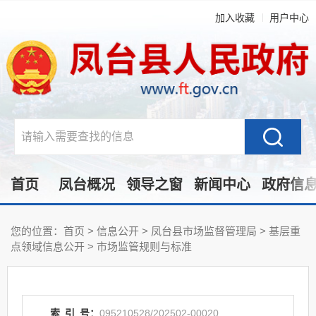
加入收藏
用户中心
首页
凤台概况
领导之窗
新闻中心
政府信
您的位置：
首页
>
信息公开
> 凤台县市场监督管理局
>
基层重
点领域信息公开
>
市场监管规则与标准
索
引
号：
095210528/202502-00020