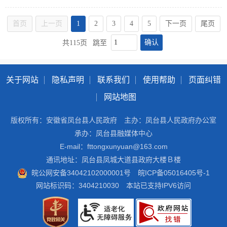
首页
上一页
1
2
3
4
5
下一页
尾页
确认
共115页
跳至
关于网站
隐私声明
联系我们
使用帮助
页面纠错
网站地图
版权所有：安徽省凤台县人民政府
主办：凤台县人民政府办公室
承办：凤台县融媒体中心
E-mail：fttongxunyuan@163.com
通讯地址：凤台县凤城大道县政府大楼Ｂ楼
皖公网安备34042102000001号
皖ICP备05016405号-1
网站标识码：3404210030
本站已支持IPV6访问